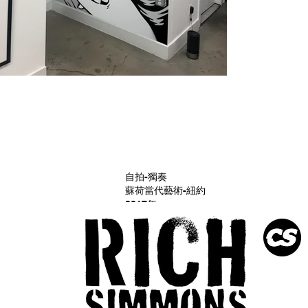
自拍-獨奏
蘇荷當代藝術-紐約
2017年