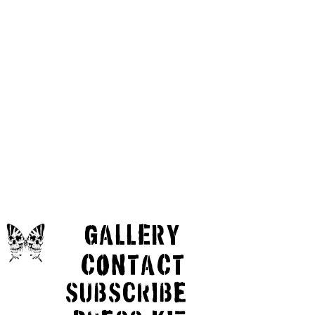
GaLLERY
COnTaCT
subscribe