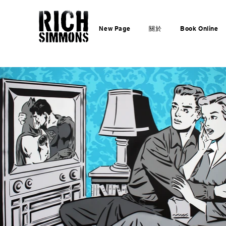
New Page
關於
Book Online