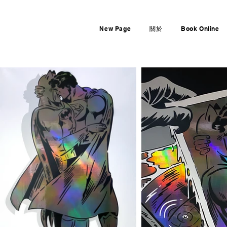
New Page
關於
Book Online